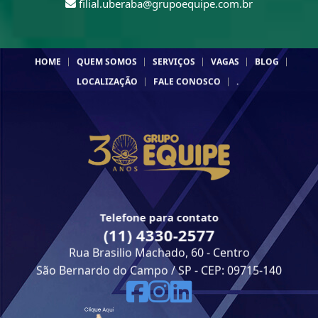
filial.uberaba@grupoequipe.com.br
HOME
QUEM SOMOS
SERVIÇOS
VAGAS
BLOG
LOCALIZAÇÃO
FALE CONOSCO
.
Telefone para contato
(11) 4330-2577
Rua Brasilio Machado, 60 - Centro
São Bernardo do Campo / SP - CEP: 09715-140