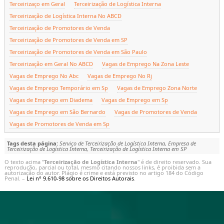
Terceirizaço em Geral
Terceirização de Logística Interna
Terceirização de Logística Interna No ABCD
Terceirização de Promotores de Venda
Terceirização de Promotores de Venda em SP
Terceirização de Promotores de Venda em São Paulo
Terceirização em Geral No ABCD
Vagas de Emprego Na Zona Leste
Vagas de Emprego No Abc
Vagas de Emprego No Rj
Vagas de Emprego Temporário em Sp
Vagas de Emprego Zona Norte
Vagas de Emprego em Diadema
Vagas de Emprego em Sp
Vagas de Emprego em São Bernardo
Vagas de Promotores de Venda
Vagas de Promotores de Venda em Sp
Tags desta página:
Serviço de Terceirização de Logística Interna, Empresa de
Terceirização de Logística Interna, Terceirização de Logística Interna em SP
O texto acima "
Terceirização de Logística Interna
" é de direito reservado. Sua
reprodução, parcial ou total, mesmo citando nossos links, é proibida sem a
autorização do autor. Plágio é crime e está previsto no artigo 184 do Código
Penal. –
Lei n° 9.610-98 sobre os Direitos Autorais
.