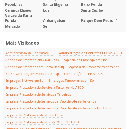
República
Santa Efigênia
Barra Funda
Campos Elíseos
Luz
Santa Cecília
Várzea da Barra
Funda
Anhangabaú
Parque Dom Pedro 1º
Mercado
Sé
Mais Visitados
Administração de Contratos CLT
Administração de Contratos CLT No ABCD
Agencia de Emprego em Guarulhos
Agencia de Emprego em Sbc
Agencia de Empregos em Porto Real Rj
Agencia de Promotores de Venda
Blitz e Sampling de Produtos em Sp
Contratação de Pessoas Sp
Empregos Efetivos em Sp
Empregos Temporários em Sp
Empresa Prestadora de Servios a Terceiros No ABCD
Empresa Prestadora de Serviços a Terceiros
Empresa Prestadora de Serviços de Mão de Obra a Terceiros
Empresa Prestadora de Serviços de Mão de Obra a Terceiros No ABCD
Empresa de Colocação de Mo de Obra
Empresa de Colocação de Mão de Obra No ABCD
Empresa de Logística Interna
Empresa de Prestação de Servios a Terceiros