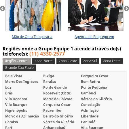
Mão de Obra Temporária
Agencia de Emprego em
Guarulhos
Regiões onde a Grupo Equipe 1 atende através do(s)
(11) 4330-2577
telefone(s):
Região Central
Zona Norte
Zona Oeste
Zona Sul
Zona Leste
Grande São Paulo
Bela Vista
Bixiga
Cerqueira Cesar
Morro Dos Ingleses
ParaÍso
Bom Retiro
Luz
Ponte Grande
Ponte Pequena
Brás
Roosevelt (Cbtu)
Cambuci
Vila Deodoro
Morro da Pólvora
Várzea do Glicério
Vila Buarque
Cerqueira Cesar
Consolação
Higienópolis
Pacaembu
Aclimação
Morro da Aclimação
Bairro do Glicério
Liberdade
Paraíso
Várzea do Glicério
Canindé
Pari
Anhangabaú
Vila Buarque