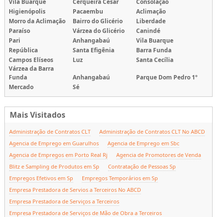
Vila Buarque
Cerqueira Cesar
Consolação
Higienópolis
Pacaembu
Aclimação
Morro da Aclimação
Bairro do Glicério
Liberdade
Paraíso
Várzea do Glicério
Canindé
Pari
Anhangabaú
Vila Buarque
República
Santa Efigênia
Barra Funda
Campos Elíseos
Luz
Santa Cecília
Várzea da Barra
Funda
Anhangabaú
Parque Dom Pedro 1º
Mercado
Sé
Mais Visitados
Administração de Contratos CLT
Administração de Contratos CLT No ABCD
Agencia de Emprego em Guarulhos
Agencia de Emprego em Sbc
Agencia de Empregos em Porto Real Rj
Agencia de Promotores de Venda
Blitz e Sampling de Produtos em Sp
Contratação de Pessoas Sp
Empregos Efetivos em Sp
Empregos Temporários em Sp
Empresa Prestadora de Servios a Terceiros No ABCD
Empresa Prestadora de Serviços a Terceiros
Empresa Prestadora de Serviços de Mão de Obra a Terceiros