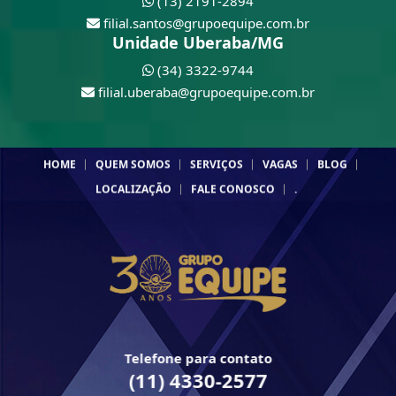
(13) 2191-2894
filial.santos@grupoequipe.com.br
Unidade Uberaba/MG
(34) 3322-9744
filial.uberaba@grupoequipe.com.br
HOME
QUEM SOMOS
SERVIÇOS
VAGAS
BLOG
LOCALIZAÇÃO
FALE CONOSCO
.
Telefone para contato
(11) 4330-2577