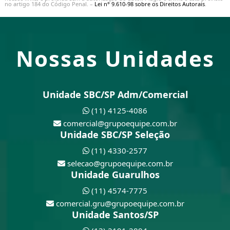
no artigo 184 do Código Penal. –
Lei n° 9.610-98 sobre os Direitos Autorais
.
Nossas Unidades
Unidade SBC/SP Adm/Comercial
(11) 4125-4086
comercial@grupoequipe.com.br
Unidade SBC/SP Seleção
(11) 4330-2577
selecao@grupoequipe.com.br
Unidade Guarulhos
(11) 4574-7775
comercial.gru@grupoequipe.com.br
Unidade Santos/SP