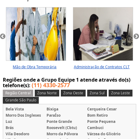
Mão de Obra Temporária
Administração de Contratos CLT
No ABCD
Regiões onde a Grupo Equipe 1 atende através do(s)
(11) 4330-2577
telefone(s):
Região Central
Zona Norte
Zona Oeste
Zona Sul
Zona Leste
Grande São Paulo
Bela Vista
Bixiga
Cerqueira Cesar
Morro Dos Ingleses
ParaÍso
Bom Retiro
Luz
Ponte Grande
Ponte Pequena
Brás
Roosevelt (Cbtu)
Cambuci
Vila Deodoro
Morro da Pólvora
Várzea do Glicério