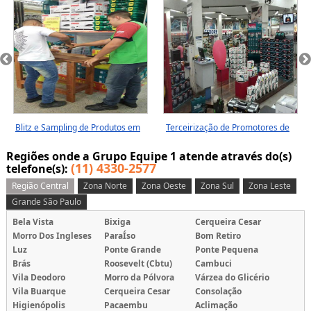
Blitz e Sampling de Produtos em
Terceirização de Promotores de
Sp
Venda em São Paulo
Regiões onde a Grupo Equipe 1 atende através do(s)
(11) 4330-2577
telefone(s):
Região Central
Zona Norte
Zona Oeste
Zona Sul
Zona Leste
Grande São Paulo
Bela Vista
Bixiga
Cerqueira Cesar
Morro Dos Ingleses
ParaÍso
Bom Retiro
Luz
Ponte Grande
Ponte Pequena
Brás
Roosevelt (Cbtu)
Cambuci
Vila Deodoro
Morro da Pólvora
Várzea do Glicério
Vila Buarque
Cerqueira Cesar
Consolação
Higienópolis
Pacaembu
Aclimação