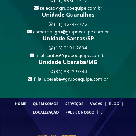
(11) 4330-2577
selecao@grupoequipe.com.br
Unidade Guarulhos
(11) 4574-7775
comercial.gru@grupoequipe.com.br
Unidade Santos/SP
(13) 2191-2894
filial.santos@grupoequipe.com.br
Unidade Uberaba/MG
(34) 3322-9744
filial.uberaba@grupoequipe.com.br
HOME
QUEM SOMOS
SERVIÇOS
VAGAS
BLOG
LOCALIZAÇÃO
FALE CONOSCO
.