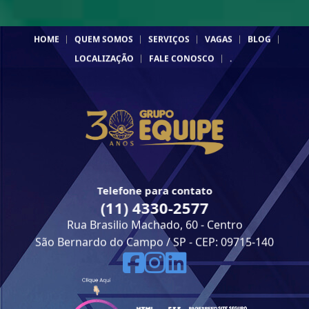
HOME
QUEM SOMOS
SERVIÇOS
VAGAS
BLOG
LOCALIZAÇÃO
FALE CONOSCO
.
Telefone para contato
(11) 4330-2577
Rua Brasilio Machado, 60 - Centro
São Bernardo do Campo / SP - CEP: 09715-140