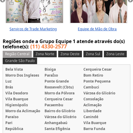
Serviços de Trade Marketing
Equipe de Mão de Obra
Temporária
Regiões onde a Grupo Equipe 1 atende através do(s)
(11) 4330-2577
telefone(s):
Região Central
Zona Norte
Zona Oeste
Zona Sul
Zona Leste
Grande São Paulo
Bela Vista
Bixiga
Cerqueira Cesar
Morro Dos Ingleses
ParaÍso
Bom Retiro
Luz
Ponte Grande
Ponte Pequena
Brás
Roosevelt (Cbtu)
Cambuci
Vila Deodoro
Morro da Pólvora
Várzea do Glicério
Vila Buarque
Cerqueira Cesar
Consolação
Higienópolis
Pacaembu
Aclimação
Morro da Aclimação
Bairro do Glicério
Liberdade
Paraíso
Várzea do Glicério
Canindé
Pari
Anhangabaú
Vila Buarque
República
Santa Efigênia
Barra Funda