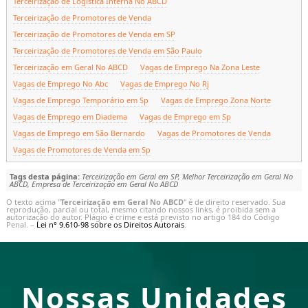
Terceirização de Logística Interna No ABCD
Terceirização de Promotores de Venda
Terceirização de Promotores de Venda em SP
Terceirização de Promotores de Venda em São Paulo
Terceirização em Geral No ABCD
Vagas de Emprego Na Zona Leste
Vagas de Emprego No Abc
Vagas de Emprego No Rj
Vagas de Emprego Temporário em Sp
Vagas de Emprego Zona Norte
Vagas de Emprego em Diadema
Vagas de Emprego em Sp
Vagas de Emprego em São Bernardo
Vagas de Promotores de Venda
Vagas de Promotores de Venda em Sp
Tags desta página:
Terceirização em Geral em SP, Melhor Terceirização em Geral No
ABCD, Empresa de Terceirização em Geral No ABCD
O texto acima "
Terceirização em Geral No ABCD
" é de direito reservado. Sua
reprodução, parcial ou total, mesmo citando nossos links, é proibida sem a
autorização do autor. Plágio é crime e está previsto no artigo 184 do Código
Penal. –
Lei n° 9.610-98 sobre os Direitos Autorais
.
Nossas Unidades